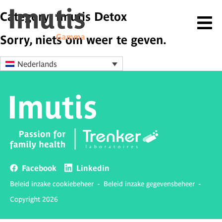
Category: Imutis Detox
Sorry, niets om weer te geven.
Nederlands
Facebook
Linkedin
Beleid inzake cookiebeheer
-
Beleid inzake gegevensbeheer
-
Copyright 2026