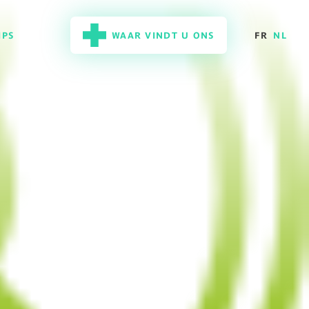
IPS
WAAR VINDT U ONS
FR
NL