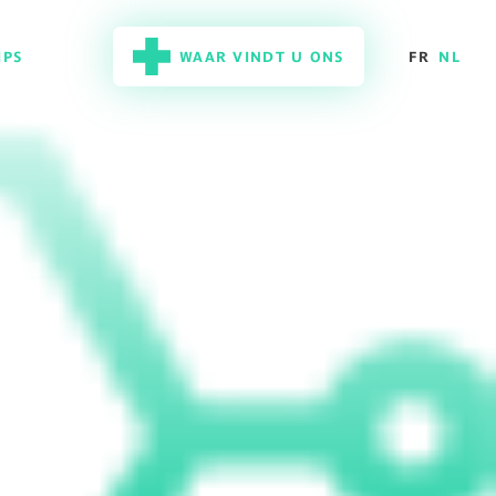
IPS
WAAR VINDT U ONS
FR
NL