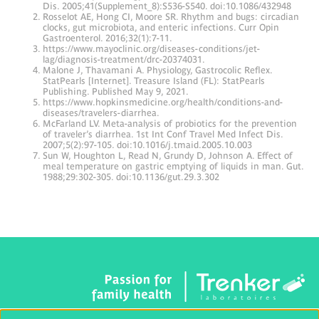
Dis. 2005;41(Supplement_8):S536-S540. doi:10.1086/432948
Rosselot AE, Hong CI, Moore SR. Rhythm and bugs: circadian
clocks, gut microbiota, and enteric infections. Curr Opin
Gastroenterol. 2016;32(1):7-11.
https://www.mayoclinic.org/diseases-conditions/jet-
lag/diagnosis-treatment/drc-20374031.
Malone J, Thavamani A. Physiology, Gastrocolic Reflex.
StatPearls [Internet]. Treasure Island (FL): StatPearls
Publishing. Published May 9, 2021.
https://www.hopkinsmedicine.org/health/conditions-and-
diseases/travelers-diarrhea.
McFarland LV. Meta-analysis of probiotics for the prevention
of traveler’s diarrhea. 1st Int Conf Travel Med Infect Dis.
2007;5(2):97-105. doi:10.1016/j.tmaid.2005.10.003
Sun W, Houghton L, Read N, Grundy D, Johnson A. Effect of
meal temperature on gastric emptying of liquids in man. Gut.
1988;29:302-305. doi:10.1136/gut.29.3.302