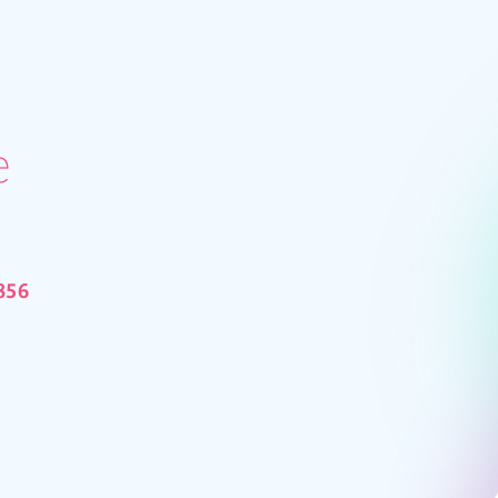
e
856