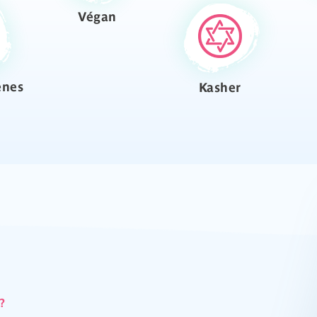
Végan
ènes
Kasher
?