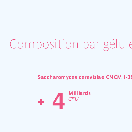
Composition par gélul
Saccharomyces cerevisiae CNCM I-3
4
Milliards
+
CFU