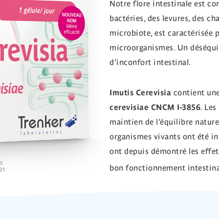
Notre flore intestinale est c
bactéries, des levures, des c
microbiote, est caractérisée p
microorganismes. Un déséquil
d’inconfort intestinal.
Imutis Cerevisia
contient une
cerevisiae CNCM I-3856
. Le
maintien de l’équilibre nature
organismes vivants ont été i
ont depuis démontré les effet
es
bon fonctionnement intestina
91