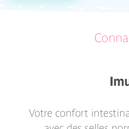
Connai
Votre confort intestin
avec des selles no