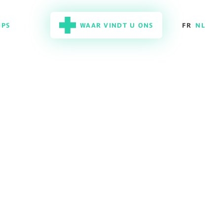
IPS
WAAR VINDT U ONS
FR
NL