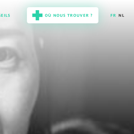
EILS
OÙ NOUS TROUVER ?
FR
NL